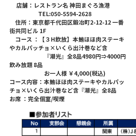
店舗：レストラン名 神田まぐろ漁港
TEL:050-5594-2628
住所：東京都千代田区鍛冶町
2-12-12
一番
街共同ビル
1F
コース ：
【３
H
飲放】本鮪ほほ肉ステーキ
やカルパッチョ×いくら出汁巻など含
『潮光』全
8
品
4980
円⇒
4000
円
飲み放題
8
品
お一人様 ￥
4,000(
税込
)
コース内容：本鮪ほほ肉ステーキやカルパッ
チョ×いくら出汁巻など含『潮光』全
8
品
お席 ：完全個室
/
喫煙