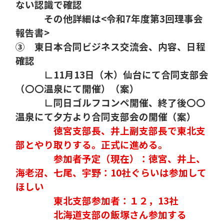
ない認識で確認
その他詳細は
<
令和7
年度第3
回理事会
報告書
>
③
東日本合同ビジネス交流会、内容、日程
確認
∟
11
月
13
日（木）仙台にて合同支部会
（〇〇温泉にて開催）（案）
∟同日ゴルフコンペ開催、終了後〇〇
温泉にて夕方より合同支部会の開催（案）
徳宮支部長、井上副支部長で東北支
部とやり取りする。正式に進める。
参加者予定（現在）：徳宮、井上、
海老沼、七尾、宇野：
10
社ぐらいは参加して
ほしい
東北支部参加者：１２，
13
社
北海道支部の飯塚さん参加する