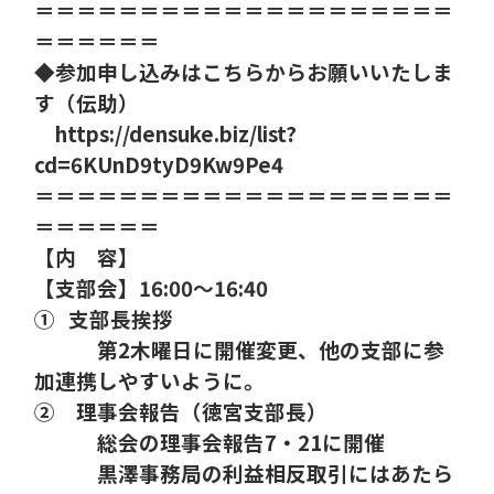
＝＝＝＝＝＝＝＝＝＝＝＝＝＝＝＝＝＝＝＝
＝
＝＝＝
＝＝
◆参加申し込みはこちらからお願いいたしま
す（伝助）
https://densuke.biz/list?
cd=6KUnD9tyD9Kw9Pe4
＝＝＝＝＝＝＝＝＝＝＝＝＝＝＝＝＝＝＝＝
＝＝＝
＝＝＝
【内 容】
【支部会】
16:00
～
16:40
①
支部長挨拶
第
2
木曜日に開催変更、他の支部に参
加連携しやすいように。
②
理事会報告（徳宮支部長）
総会の理事会報告
7
・
21
に開催
黒澤事務局の利益相反取引にはあたら