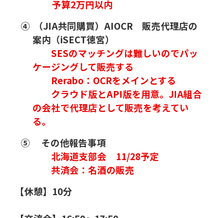
予算
2
万円以内
④
（
JIA
共同購買）
AIOCR
販売代理店の
案内（
iSECT
徳宮）
SES
のマッチングは難しいのでパッ
ケージングして販売する
Rerabo
：
OCR
をメインとする
クラウド版と
API
版を用意。
JIA
組合
の会社で代理店として販売を考えてい
る。
⑤
その他報告事項
北海道支部会
11/28
予定
共済会：名酒の販売
【休憩】
10
分