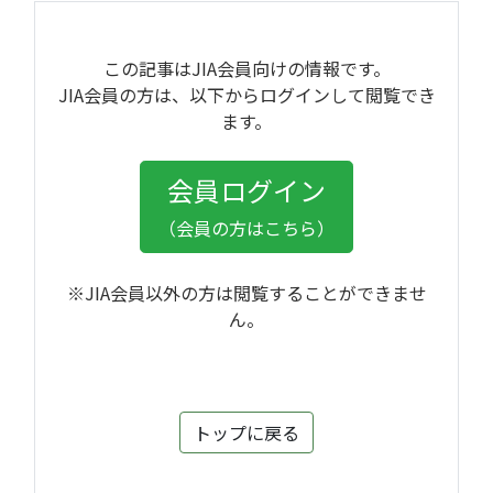
阜/JIA中部 合同セミナー（岐阜開催）になります。
多くのご参加お待ちしています。 出欠よろしくお願い
いたします。◆調整さん 出欠登録イベントページ
この記事はJIA会員向けの情報です。
（CITと共有）
JIA会員の方は、以下からログインして閲覧でき
https://chouseisan.com/s?
ます。
h=aa30693a7b43433582f179b3a6b9e790
※ セミナー〇×、懇親会〇× を選択してく
会員ログイン
ださい。
※ 会社名/氏名で登録、コメントにメールアド
（会員の方はこちら）
レス
※JIA会員以外の方は閲覧することができませ
ん。
トップに戻る