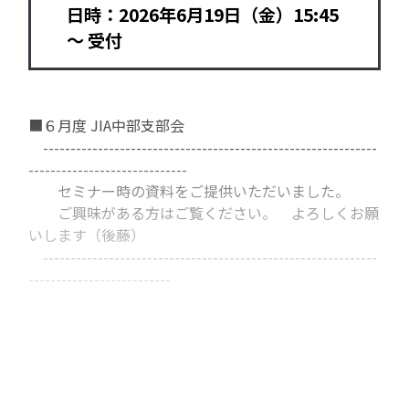
日時：2026年6月19日（金）15:45
～ 受付
■６月度 JIA中部支部会
-------------------------------------------------------------
-----------------------------
セミナー時の資料をご提供いただいました。
ご興味がある方はご覧ください。 よろしくお願
いします（後藤）
-------------------------------------------------------------
--------------------------
▼開催内容
■6月度 JIA中部支部会のご案内6月19日(金) はCIT岐