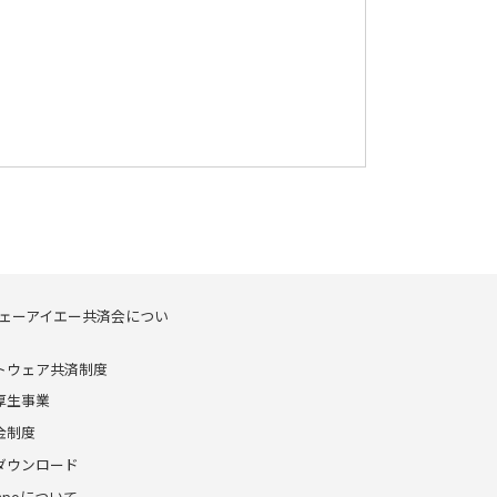
ェーアイエー共済会につい
トウェア共済制度
厚生事業
金制度
ダウンロード
enpoについて