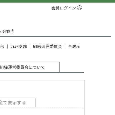
会員ログイン
入会案内
支部
｜
九州支部
｜
組織運営委員会
｜
全表示
組織運営委員会について
全て表示する