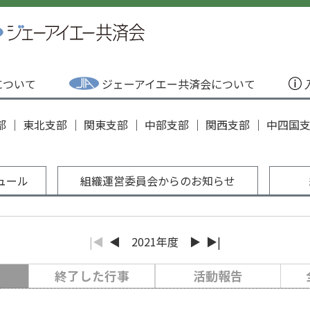
Aについて
ジェーアイエー共済会について
部
｜
東北支部
｜
関東支部
｜
中部支部
｜
関西支部
｜
中四国
ュール
組織運営委員会からのお知らせ
|◀
◀
2021年度
▶
▶|
終了した行事
活動報告