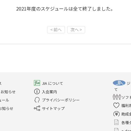
2021年度のスケジュールは全て終了しました。
< 前へ
次へ >
ス
JIA について
ジ
て
のお知らせ
入会案内
ソフ
ュール
プライバシーポリシー
福利
お知らせ
サイトマップ
助成
各種
e-d