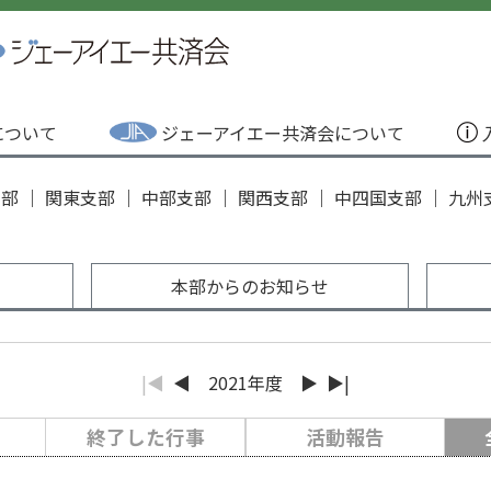
Aについて
ジェーアイエー共済会について
支部
｜
関東支部
｜
中部支部
｜
関西支部
｜
中四国支部
｜
九州
ル
本部からのお知らせ
|◀
◀
2021年度
▶
▶|
終了した行事
活動報告