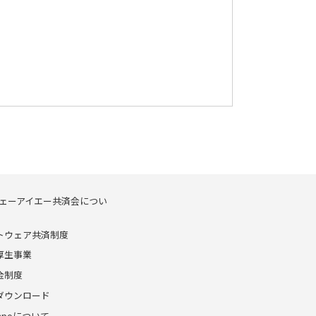
ェーアイエー共済会につい
トウェア共済制度
厚生事業
金制度
ダウンロード
enpoについて