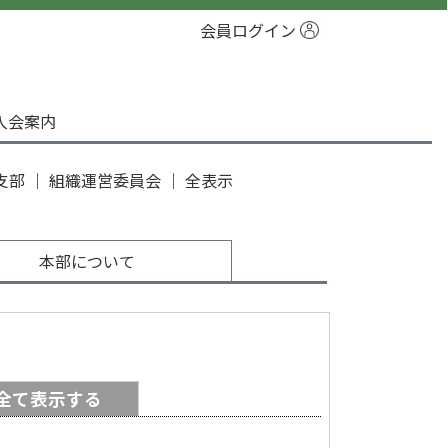
会員ログイン
入会案内
支部
｜
組織運営委員会
｜
全表示
本部について
全て表示する