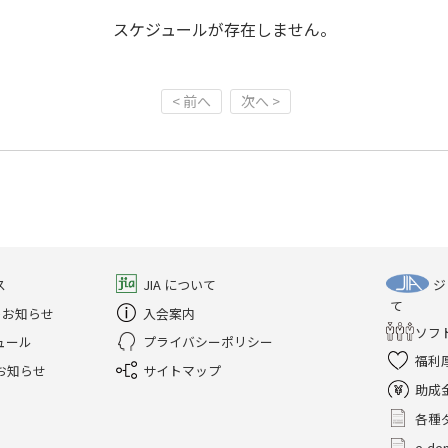
スケジュールが存在しません。
< 前へ
次へ >
ス
JIA について
ジ
て
のお知らせ
入会案内
ソフ
ュール
プライバシーポリシー
福利
お知らせ
サイトマップ
助成
各種
e-d